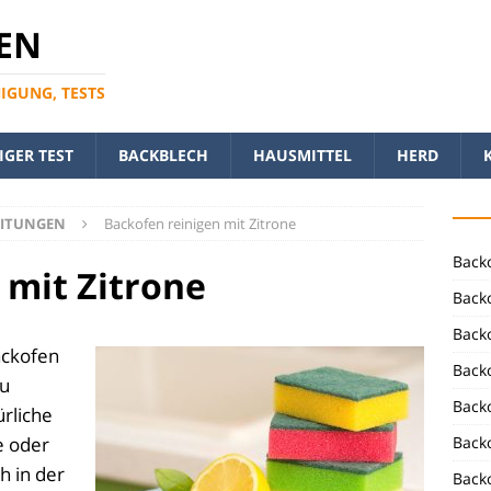
EN
NIGUNG, TESTS
GER TEST
BACKBLECH
HAUSMITTEL
HERD
EITUNGEN
Backofen reinigen mit Zitrone
Back
 mit Zitrone
Backo
Backo
ackofen
Backo
zu
Backo
ürliche
e oder
Back
h in der
Back