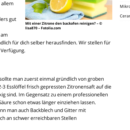
r allem
Mikro
Ceran
ers gut
Mit einer Zitrone den backofen reinigen? – ©
lisa870 – Fotolia.com
s am
lich für dich selber herausfinden. Wir stellen für
r Verfügung.
sollte man zuerst einmal gründlich von groben
-3 Esslöffel frisch gepressten Zitronensaft auf die
kig sind. Im Gegensatz zu einem professionellen
 Säure schon etwas länger einziehen lassen.
ann man auch Backblech und Gitter mit
ch an schwer erreichbaren Stellen