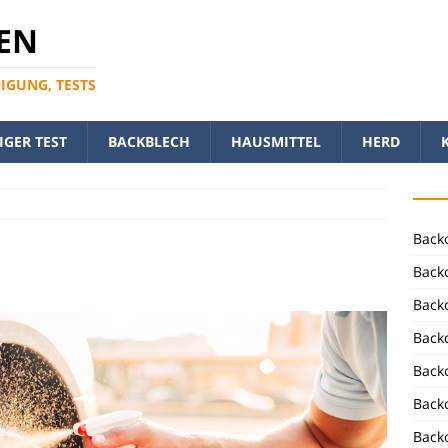
EN
NIGUNG, TESTS
GER TEST
BACKBLECH
HAUSMITTEL
HERD
Back
Backo
Backo
Backo
Backo
Back
Back