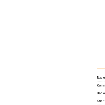
Back
Reini
Back
Koch